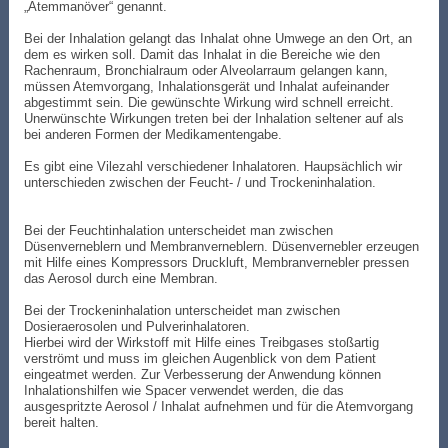
„Atemmanöver“ genannt.
Bei der Inhalation gelangt das Inhalat ohne Umwege an den Ort, an
dem es wirken soll. Damit das Inhalat in die Bereiche wie den
Rachenraum, Bronchialraum oder Alveolarraum gelangen kann,
müssen Atemvorgang, Inhalationsgerät und Inhalat aufeinander
abgestimmt sein.
Die gewünschte Wirkung wird schnell erreicht.
Unerwünschte Wirkungen treten bei der Inhalation seltener auf als
bei anderen Formen der Medikamentengabe.
Es gibt eine Vilezahl verschiedener Inhalatoren. Haupsächlich wir
unterschieden zwischen der Feucht- / und Trockeninhalation.
Bei der Feuchtinhalation unterscheidet man zwischen
Düsenverneblern und Membranverneblern. Düsenvernebler erzeugen
mit Hilfe eines Kompressors Druckluft, Membranvernebler pressen
das Aerosol durch eine Membran.
Bei der Trockeninhalation unterscheidet man zwischen
Dosieraerosolen und Pulverinhalatoren.
Hierbei wird der Wirkstoff mit Hilfe eines Treibgases stoßartig
verströmt und muss im gleichen Augenblick von dem Patient
eingeatmet werden. Zur Verbesserung der Anwendung können
Inhalationshilfen wie Spacer verwendet werden, die das
ausgespritzte Aerosol / Inhalat aufnehmen und für die Atemvorgang
bereit halten.